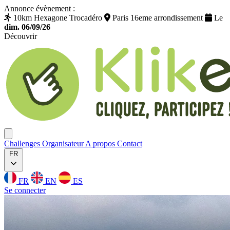
Annonce évènement :
10km Hexagone Trocadéro
Paris 16eme arrondissement
Le
dim. 06/09/26
Découvrir
Klikego
Ouvrir menu
Challenges
Organisateur
A propos
Contact
FR
FR
EN
ES
Se connecter