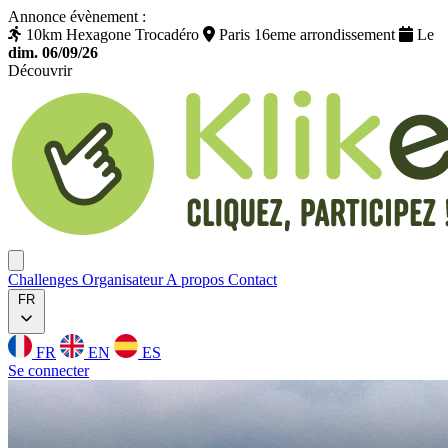
Annonce évènement :
10km Hexagone Trocadéro
Paris 16eme arrondissement
Le
dim. 06/09/26
Découvrir
Klikego
Ouvrir menu
Challenges
Organisateur
A propos
Contact
FR
FR
EN
ES
Se connecter