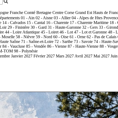
ogne Franche Comté
Bretagne
Centre
Corse
Grand Est
Hauts de Fran
départements
01 - Ain
02 - Aisne
03 - Allier
04 - Alpes de Htes Provenc
e
14 - Calvados
15 - Cantal
16 - Charente
17 - Charente Maritime
18 -
 Loir
29 - Finistère
30 - Gard
31 - Haute-Garonne
32 - Gers
33 - Giron
ire
44 - Loire Atlantique
45 - Loiret
46 - Lot
47 - Lot et Garonne
48 - 
- Moselle
58 - Nièvre
59 - Nord
60 - Oise
61 - Orne
62 - Pas de Calais
 Haute Saône
71 - Saône-et-Loire
72 - Sarthe
73 - Savoie
74 - Haute-Sa
r
84 - Vaucluse
85 - Vendée
86 - Vienne
87 - Haute-Vienne
88 - Vosge
OM-TOM
98 - Polynésie
embre
Janvier 2027
Février 2027
Mars 2027
Avril 2027
Mai 2027
Juin