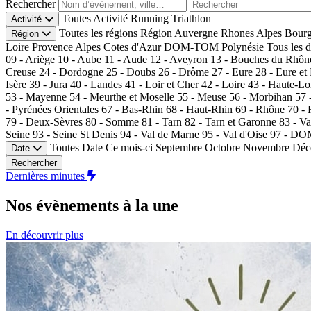
Rechercher
Toutes
Activité
Running
Triathlon
Activité
Toutes les régions
Région
Auvergne Rhones Alpes
Bourg
Région
Loire
Provence Alpes Cotes d'Azur
DOM-TOM
Polynésie
Tous les 
09 - Ariège
10 - Aube
11 - Aude
12 - Aveyron
13 - Bouches du Rhôn
Creuse
24 - Dordogne
25 - Doubs
26 - Drôme
27 - Eure
28 - Eure et
Isère
39 - Jura
40 - Landes
41 - Loir et Cher
42 - Loire
43 - Haute-Lo
53 - Mayenne
54 - Meurthe et Moselle
55 - Meuse
56 - Morbihan
57 
- Pyrénées Orientales
67 - Bas-Rhin
68 - Haut-Rhin
69 - Rhône
70 -
79 - Deux-Sèvres
80 - Somme
81 - Tarn
82 - Tarn et Garonne
83 - Va
Seine
93 - Seine St Denis
94 - Val de Marne
95 - Val d'Oise
97 - D
Toutes
Date
Ce mois-ci
Septembre
Octobre
Novembre
Déc
Date
Rechercher
Dernières minutes
Nos évènements
à la une
En découvrir plus