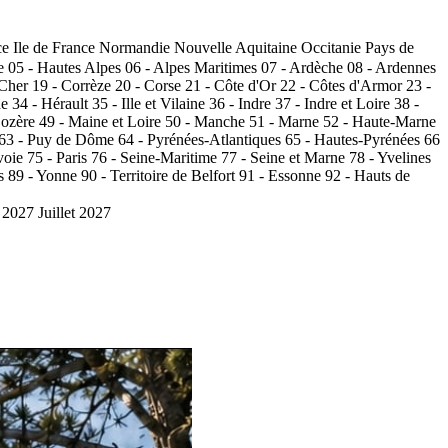
ce
Ile de France
Normandie
Nouvelle Aquitaine
Occitanie
Pays de
e
05 - Hautes Alpes
06 - Alpes Maritimes
07 - Ardèche
08 - Ardennes
 Cher
19 - Corrèze
20 - Corse
21 - Côte d'Or
22 - Côtes d'Armor
23 -
de
34 - Hérault
35 - Ille et Vilaine
36 - Indre
37 - Indre et Loire
38 -
Lozère
49 - Maine et Loire
50 - Manche
51 - Marne
52 - Haute-Marne
63 - Puy de Dôme
64 - Pyrénées-Atlantiques
65 - Hautes-Pyrénées
66
voie
75 - Paris
76 - Seine-Maritime
77 - Seine et Marne
78 - Yvelines
s
89 - Yonne
90 - Territoire de Belfort
91 - Essonne
92 - Hauts de
 2027
Juillet 2027