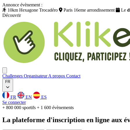
Annonce évènement :
10km Hexagone Trocadéro
Paris 16eme arrondissement
Le
d
Découvrir
Klikego
Ouvrir menu
Challenges
Organisateur
A propos
Contact
FR
FR
EN
ES
Se connecter
+ 800 000 sportifs
+ 1 600 évènements
La plateforme
d'inscription
en ligne aux
é