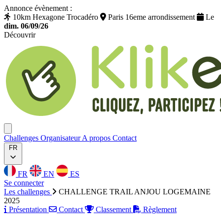
Annonce évènement :
10km Hexagone Trocadéro
Paris 16eme arrondissement
Le
dim. 06/09/26
Découvrir
Klikego
Ouvrir menu
Challenges
Organisateur
A propos
Contact
FR
FR
EN
ES
Se connecter
Les challenges
CHALLENGE TRAIL ANJOU LOGEMAINE
2025
Présentation
Contact
Classement
Règlement