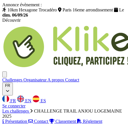
Annonce évènement :
10km Hexagone Trocadéro
Paris 16eme arrondissement
Le
dim. 06/09/26
Découvrir
Klikego
Ouvrir menu
Challenges
Organisateur
A propos
Contact
FR
FR
EN
ES
Se connecter
Les challenges
CHALLENGE TRAIL ANJOU LOGEMAINE
2025
Présentation
Contact
Classement
Règlement