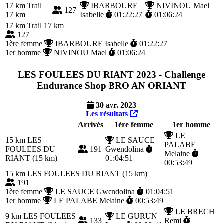
17 km
Trail
IBARBOURE
NIVINOU Mael
127
17 km
Isabelle
01:22:27
01:06:24
17 km
Trail 17 km
127
1ère femme
IBARBOURE Isabelle
01:22:27
1er homme
NIVINOU Mael
01:06:24
LES FOULEES DU RIANT 2023 - Challenge
Endurance Shop BRO AN ORIANT
30 avr. 2023
Les résultats
Arrivés
1ère femme
1er homme
LE
15 km
LES
LE SAUCE
PALABE
FOULEES DU
191
Gwendolina
Melaine
RIANT (15 km)
01:04:51
00:53:49
15 km
LES FOULEES DU RIANT (15 km)
191
1ère femme
LE SAUCE Gwendolina
01:04:51
1er homme
LE PALABE Melaine
00:53:49
LE BRECH
9 km
LES FOULEES
LE GURUN
133
Remi