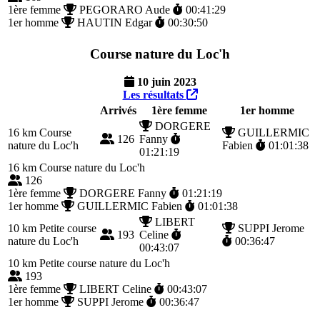
1ère femme
PEGORARO Aude
00:41:29
1er homme
HAUTIN Edgar
00:30:50
Course nature du Loc'h
10 juin 2023
Les résultats
Arrivés
1ère femme
1er homme
DORGERE
16 km
Course
GUILLERMIC
126
Fanny
nature du Loc'h
Fabien
01:01:38
01:21:19
16 km
Course nature du Loc'h
126
1ère femme
DORGERE Fanny
01:21:19
1er homme
GUILLERMIC Fabien
01:01:38
LIBERT
10 km
Petite course
SUPPI Jerome
193
Celine
nature du Loc'h
00:36:47
00:43:07
10 km
Petite course nature du Loc'h
193
1ère femme
LIBERT Celine
00:43:07
1er homme
SUPPI Jerome
00:36:47