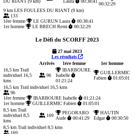
DU RIANT (9 km)
Laura
00:38:41
00:32:29
9 km
LES FOULEES DU RIANT (9 km)
133
1ère femme
LE GURUN Laura
00:38:41
1er homme
LE BRECH Remi
00:32:29
Le Défi du SCORFF 2023
27 mai 2023
Les résultats
Arrivés
1ère femme
1er homme
16,5 km
Trail
IBARBOURE
GUILLERMIC
individuel 16,5
96
Isabelle
Fabien
01:05:01
kms
01:21:24
16,5 km
Trail individuel 16,5 kms
96
1ère femme
IBARBOURE Isabelle
01:21:24
1er homme
GUILLERMIC Fabien
01:05:01
8,5 km
Trail
PEGORARO
HAUTIN
individuel 8,5
169
Aude
00:41:29
Edgar
00:30:50
kms
8,5 km
Trail individuel 8,5 kms
169