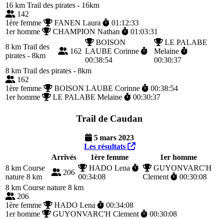
16 km
Trail des pirates - 16km
142
1ère femme
FANEN Laura
01:12:33
1er homme
CHAMPION Nathan
01:03:31
BOISON
LE PALABE
8 km
Trail des
162
LAUBE Corinne
Melaine
pirates - 8km
00:38:54
00:30:37
8 km
Trail des pirates - 8km
162
1ère femme
BOISON LAUBE Corinne
00:38:54
1er homme
LE PALABE Melaine
00:30:37
Trail de Caudan
5 mars 2023
Les résultats
Arrivés
1ère femme
1er homme
8 km
Course
HADO Lena
GUYONVARC'H
206
nature 8 km
00:34:08
Clement
00:30:08
8 km
Course nature 8 km
206
1ère femme
HADO Lena
00:34:08
1er homme
GUYONVARC'H Clement
00:30:08