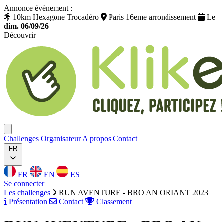
Annonce évènement :
10km Hexagone Trocadéro
Paris 16eme arrondissement
Le
dim. 06/09/26
Découvrir
Klikego
Ouvrir menu
Challenges
Organisateur
A propos
Contact
FR
FR
EN
ES
Se connecter
Les challenges
RUN AVENTURE - BRO AN ORIANT 2023
Présentation
Contact
Classement