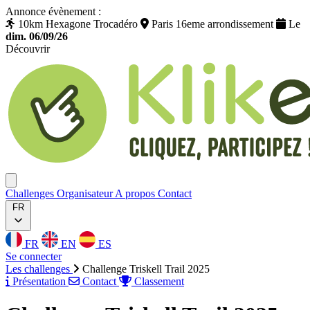
Annonce évènement :
10km Hexagone Trocadéro
Paris 16eme arrondissement
Le
dim. 06/09/26
Découvrir
Klikego
Ouvrir menu
Challenges
Organisateur
A propos
Contact
FR
FR
EN
ES
Se connecter
Les challenges
Challenge Triskell Trail 2025
Présentation
Contact
Classement