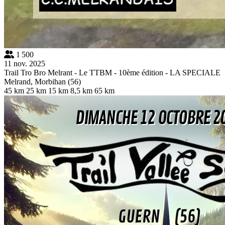
1 500
11 nov. 2025
Trail Tro Bro Melrant - Le TTBM - 10ème édition - LA SPECIALE
Melrand, Morbihan (56)
45 km
25 km
15 km
8,5 km
65 km