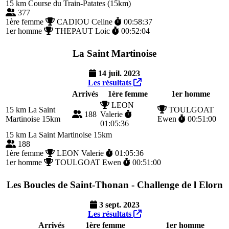
15 km
Course du Train-Patates (15km)
377
1ère femme
CADIOU Celine
00:58:37
1er homme
THEPAUT Loic
00:52:04
La Saint Martinoise
14 juil. 2023
Les résultats
Arrivés
1ère femme
1er homme
LEON
15 km
La Saint
TOULGOAT
188
Valerie
Martinoise 15km
Ewen
00:51:00
01:05:36
15 km
La Saint Martinoise 15km
188
1ère femme
LEON Valerie
01:05:36
1er homme
TOULGOAT Ewen
00:51:00
Les Boucles de Saint-Thonan - Challenge de l Elorn
3 sept. 2023
Les résultats
Arrivés
1ère femme
1er homme