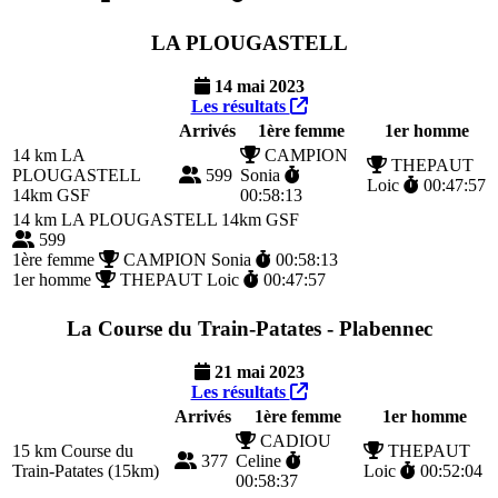
LA PLOUGASTELL
14 mai 2023
Les résultats
Arrivés
1ère femme
1er homme
14 km
LA
CAMPION
THEPAUT
PLOUGASTELL
599
Sonia
Loic
00:47:57
14km GSF
00:58:13
14 km
LA PLOUGASTELL 14km GSF
599
1ère femme
CAMPION Sonia
00:58:13
1er homme
THEPAUT Loic
00:47:57
La Course du Train-Patates - Plabennec
21 mai 2023
Les résultats
Arrivés
1ère femme
1er homme
CADIOU
15 km
Course du
THEPAUT
377
Celine
Train-Patates (15km)
Loic
00:52:04
00:58:37