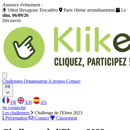
Annonce évènement :
10km Hexagone Trocadéro
Paris 16eme arrondissement
Le
dim. 06/09/26
Découvrir
Klikego
Ouvrir menu
Challenges
Organisateur
A propos
Contact
FR
FR
EN
ES
Se connecter
Les challenges
Challenge de l'Elorn 2023
Présentation
Contact
Classement