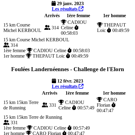
29 janv. 2023
Les résultats
Arrivés
1ère femme
1er homme
CADIOU
15 km
Course
THEPAUT
314
Celine
Michel KERBOUL
Loic
00:49:59
00:58:03
15 km
Course Michel KERBOUL
314
1ère femme
CADIOU Celine
00:58:03
1er homme
THEPAUT Loic
00:49:59
Foulées Landernéennes - Challenge de l'Elorn
12 févr. 2023
Les résultats
Arrivés
1ère femme
1er homme
CARO
15 km
15km Terre
CADIOU
331
Florian
de Running
Celine
00:57:49
00:47:47
15 km
15km Terre de Running
331
1ère femme
CADIOU Celine
00:57:49
1er homme
CARO Florian
00:47:47