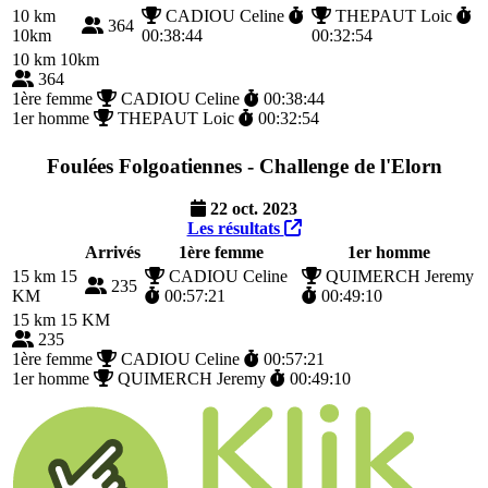
10 km
CADIOU Celine
THEPAUT Loic
364
10km
00:38:44
00:32:54
10 km
10km
364
1ère femme
CADIOU Celine
00:38:44
1er homme
THEPAUT Loic
00:32:54
Foulées Folgoatiennes - Challenge de l'Elorn
22 oct. 2023
Les résultats
Arrivés
1ère femme
1er homme
15 km
15
CADIOU Celine
QUIMERCH Jeremy
235
KM
00:57:21
00:49:10
15 km
15 KM
235
1ère femme
CADIOU Celine
00:57:21
1er homme
QUIMERCH Jeremy
00:49:10