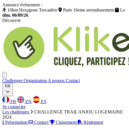
Annonce évènement :
10km Hexagone Trocadéro
Paris 16eme arrondissement
Le
dim. 06/09/26
Découvrir
Klikego
Ouvrir menu
Challenges
Organisateur
A propos
Contact
FR
FR
EN
ES
Se connecter
Les challenges
CHALLENGE TRAIL ANJOU LOGEMAINE
2024
Présentation
Contact
Classement
Règlement