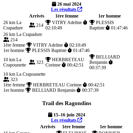
26 mai 2024
Les résultats
Arrivés
1ère femme
1er homme
26 km
La
VITRY Adeline
PLESSIS
214
Crapadure
02:10:49
Baptiste
01:47:46
26 km
La Crapadure
214
1ère femme
VITRY Adeline
02:10:49
1er homme
PLESSIS Baptiste
01:47:46
BELLIARD
10 km
La
HERBRETEAU
323
Benjamin
Crapounette
Corinne
00:42:51
00:37:39
10 km
La Crapounette
323
1ère femme
HERBRETEAU Corinne
00:42:51
1er homme
BELLIARD Benjamin
00:37:39
Trail des Ragondins
15–16 juin 2024
Les résultats
Arrivés
1ère femme
1er homme