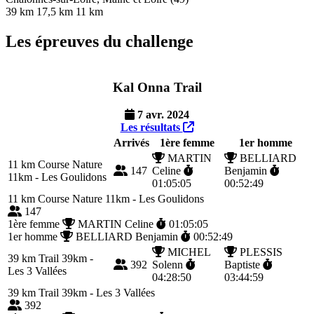
39 km
17,5 km
11 km
Les épreuves du challenge
Kal Onna Trail
7 avr. 2024
Les résultats
Arrivés
1ère femme
1er homme
MARTIN
BELLIARD
11 km
Course Nature
147
Celine
Benjamin
11km - Les Goulidons
01:05:05
00:52:49
11 km
Course Nature 11km - Les Goulidons
147
1ère femme
MARTIN Celine
01:05:05
1er homme
BELLIARD Benjamin
00:52:49
MICHEL
PLESSIS
39 km
Trail 39km -
392
Solenn
Baptiste
Les 3 Vallées
04:28:50
03:44:59
39 km
Trail 39km - Les 3 Vallées
392