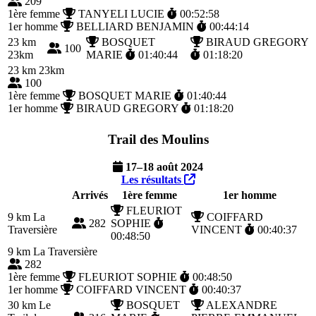
209
1ère femme
TANYELI LUCIE
00:52:58
1er homme
BELLIARD BENJAMIN
00:44:14
23 km
BOSQUET
BIRAUD GREGORY
100
23km
MARIE
01:40:44
01:18:20
23 km
23km
100
1ère femme
BOSQUET MARIE
01:40:44
1er homme
BIRAUD GREGORY
01:18:20
Trail des Moulins
17–18 août 2024
Les résultats
Arrivés
1ère femme
1er homme
FLEURIOT
9 km
La
COIFFARD
282
SOPHIE
Traversière
VINCENT
00:40:37
00:48:50
9 km
La Traversière
282
1ère femme
FLEURIOT SOPHIE
00:48:50
1er homme
COIFFARD VINCENT
00:40:37
30 km
Le
BOSQUET
ALEXANDRE