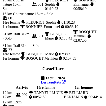
16 km
Course
FLEURIOT
BONNIER
nature 16km -
601
Sophie
Emmanuel
Solo
01:10:23
00:58:19
16 km
Course nature 16km - Solo
601
1ère femme
FLEURIOT Sophie
01:10:23
1er homme
BONNIER Emmanuel
00:58:19
BOSQUET
31 km
Trail 31km
BOSQUET
331
Matthieu
- Solo
Marie
02:38:43
02:07:55
31 km
Trail 31km - Solo
331
1ère femme
BOSQUET Marie
02:38:43
1er homme
BOSQUET Matthieu
02:07:55
CastelRace
13 juil. 2024
Les résultats
Arrivés
1ère femme
1er homme
12 km
TANYELI LUCIE
BELLIARD
209
12km
00:52:58
BENJAMIN
00:44:14
12 km
12km