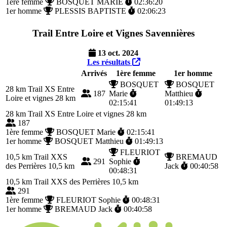
1ère femme
BOSQUET MARIE
02:36:20
1er homme
PLESSIS BAPTISTE
02:06:23
Trail Entre Loire et Vignes Savennières
13 oct. 2024
Les résultats
Arrivés
1ère femme
1er homme
BOSQUET
BOSQUET
28 km
Trail XS Entre
187
Marie
Matthieu
Loire et vignes 28 km
02:15:41
01:49:13
28 km
Trail XS Entre Loire et vignes 28 km
187
1ère femme
BOSQUET Marie
02:15:41
1er homme
BOSQUET Matthieu
01:49:13
FLEURIOT
10,5 km
Trail XXS
BREMAUD
291
Sophie
des Perrières 10,5 km
Jack
00:40:58
00:48:31
10,5 km
Trail XXS des Perrières 10,5 km
291
1ère femme
FLEURIOT Sophie
00:48:31
1er homme
BREMAUD Jack
00:40:58