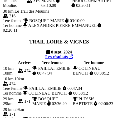
Trail des
316
MARIE
PIERRE-EMMANUEL
Moulins
03:10:09
02:20:11
30 km
Le Trail des Moulins
316
1ère femme
BOSQUET MARIE
03:10:09
1er homme
ALEXANDRE PIERRE-EMMANUEL
02:20:11
TRAIL LOIRE & VIGNES
8 sept. 2024
Les résultats
Arrivés
1ère femme
1er homme
10 km
PAILLAT EMILIE
COLINEAU
474
10km
00:47:34
BENOIT
00:38:12
10 km
10km
474
1ère femme
PAILLAT EMILIE
00:47:34
1er homme
COLINEAU BENOIT
00:38:12
29 km
BOSQUET
PLESSIS
171
29km
MARIE
02:36:20
BAPTISTE
02:06:23
29 km
29km
171