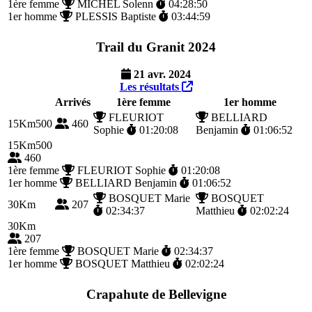
1ère femme
MICHEL Solenn
04:28:50
1er homme
PLESSIS Baptiste
03:44:59
Trail du Granit 2024
21 avr. 2024
Les résultats
Arrivés
1ère femme
1er homme
FLEURIOT
BELLIARD
15Km500
460
Sophie
01:20:08
Benjamin
01:06:52
15Km500
460
1ère femme
FLEURIOT Sophie
01:20:08
1er homme
BELLIARD Benjamin
01:06:52
BOSQUET Marie
BOSQUET
30Km
207
02:34:37
Matthieu
02:02:24
30Km
207
1ère femme
BOSQUET Marie
02:34:37
1er homme
BOSQUET Matthieu
02:02:24
Crapahute de Bellevigne