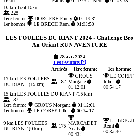
16km
Fanny
01:19:35
Remi
01:03:58
16 km
Trail 16km
228
1ère femme
DORGERE Fanny
01:19:35
1er homme
LE BRECH Remi
01:03:58
LES FOULEES DU RIANT 2024 - Challenge Bro
An Oriant RUN AVENTURE
28 avr. 2024
Les résultats
Arrivés
1ère femme
1er homme
GROUS
LE CORFF
15 km
LES FOULEES
187
Morgane
Julien
DU RIANT (15 km)
01:12:01
00:54:17
15 km
LES FOULEES DU RIANT (15 km)
187
1ère femme
GROUS Morgane
01:12:01
1er homme
LE CORFF Julien
00:54:17
LE BRECH
9 km
LES FOULEES
MARCADET
175
Remi
DU RIANT (9 km)
Anais
00:32:30
00:43:11