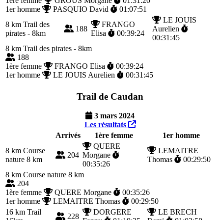
1ère femme
GROUS Morgane
01:31:20
1er homme
PASQUIO David
01:07:51
LE JOUIS
8 km
Trail des
FRANGO
188
Aurelien
pirates - 8km
Elisa
00:39:24
00:31:45
8 km
Trail des pirates - 8km
188
1ère femme
FRANGO Elisa
00:39:24
1er homme
LE JOUIS Aurelien
00:31:45
Trail de Caudan
3 mars 2024
Les résultats
Arrivés
1ère femme
1er homme
QUERE
8 km
Course
LEMAITRE
204
Morgane
nature 8 km
Thomas
00:29:50
00:35:26
8 km
Course nature 8 km
204
1ère femme
QUERE Morgane
00:35:26
1er homme
LEMAITRE Thomas
00:29:50
16 km
Trail
DORGERE
LE BRECH
228