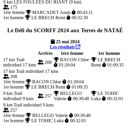
9 km
LES FOULEES DU RIANT (9 km)
175
1ère femme
MARCADET Anais
00:43:11
1er homme
LE BRECH Remi
00:32:30
Le Défi du SCORFF 2024 aux Terres de NATAÉ
25 mai 2024
Les résultats
Arrivés
1ère femme
1er homme
17 km
Trail
BACON Chloe
LE BRECH
208
individuel 17 kms
01:20:04
Remi
01:09:35
17 km
Trail individuel 17 kms
208
1ère femme
BACON Chloe
01:20:04
1er homme
LE BRECH Remi
01:09:35
9 km
Trail
BELLEGO
LE TOHIC
257
individuel 9 kms
Valerie
00:39:48
Luka
00:32:01
9 km
Trail individuel 9 kms
257
1ère femme
BELLEGO Valerie
00:39:48
1er homme
LE TOHIC Luka
00:32:01