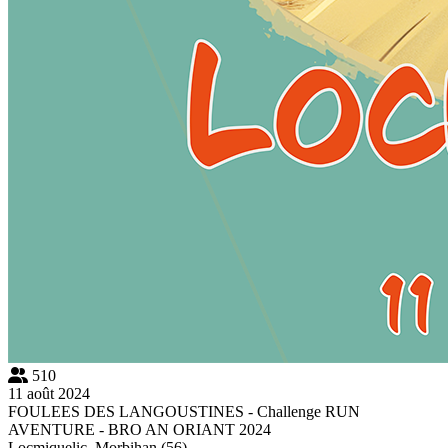
510
11 août 2024
FOULEES DES LANGOUSTINES - Challenge RUN
AVENTURE - BRO AN ORIANT 2024
Locmiquelic, Morbihan (56)