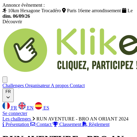
Annonce évènement :
10km Hexagone Trocadéro
Paris 16eme arrondissement
Le
dim. 06/09/26
Découvrir
Klikego
Ouvrir menu
Challenges
Organisateur
A propos
Contact
FR
FR
EN
ES
Se connecter
Les challenges
RUN AVENTURE - BRO AN ORIANT 2024
Présentation
Contact
Classement
Règlement