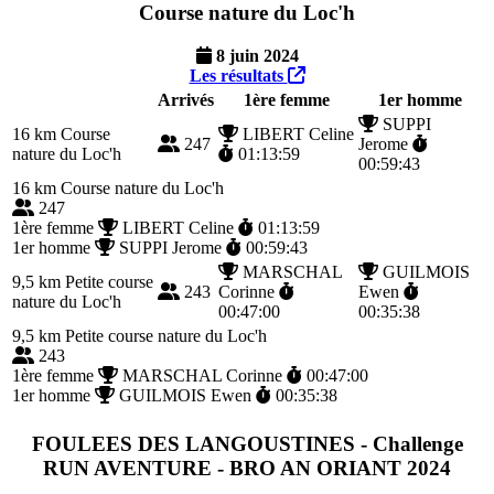
Course nature du Loc'h
8 juin 2024
Les résultats
Arrivés
1ère femme
1er homme
SUPPI
16 km
Course
LIBERT Celine
247
Jerome
nature du Loc'h
01:13:59
00:59:43
16 km
Course nature du Loc'h
247
1ère femme
LIBERT Celine
01:13:59
1er homme
SUPPI Jerome
00:59:43
MARSCHAL
GUILMOIS
9,5 km
Petite course
243
Corinne
Ewen
nature du Loc'h
00:47:00
00:35:38
9,5 km
Petite course nature du Loc'h
243
1ère femme
MARSCHAL Corinne
00:47:00
1er homme
GUILMOIS Ewen
00:35:38
FOULEES DES LANGOUSTINES - Challenge
RUN AVENTURE - BRO AN ORIANT 2024