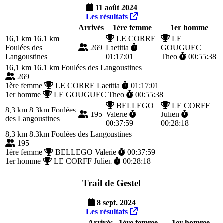
11 août 2024
Les résultats
Arrivés
1ère femme
1er homme
16,1 km
16.1 km
LE CORRE
LE
Foulées des
269
Laetitia
GOUGUEC
Langoustines
01:17:01
Theo
00:55:38
16,1 km
16.1 km Foulées des Langoustines
269
1ère femme
LE CORRE Laetitia
01:17:01
1er homme
LE GOUGUEC Theo
00:55:38
BELLEGO
LE CORFF
8,3 km
8.3km Foulées
195
Valerie
Julien
des Langoustines
00:37:59
00:28:18
8,3 km
8.3km Foulées des Langoustines
195
1ère femme
BELLEGO Valerie
00:37:59
1er homme
LE CORFF Julien
00:28:18
Trail de Gestel
8 sept. 2024
Les résultats
Arrivés
1ère femme
1er homme