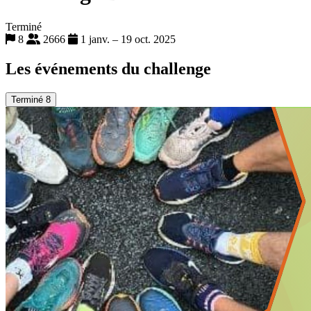
Terminé
8
2666
1 janv. – 19 oct. 2025
Les événements du challenge
Terminé
8