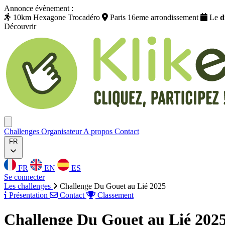
Annonce évènement :
10km Hexagone Trocadéro
Paris 16eme arrondissement
Le
d
Découvrir
Klikego
Ouvrir menu
Challenges
Organisateur
A propos
Contact
FR
FR
EN
ES
Se connecter
Les challenges
Challenge Du Gouet au Lié 2025
Présentation
Contact
Classement
Challenge Du Gouet au Lié 202