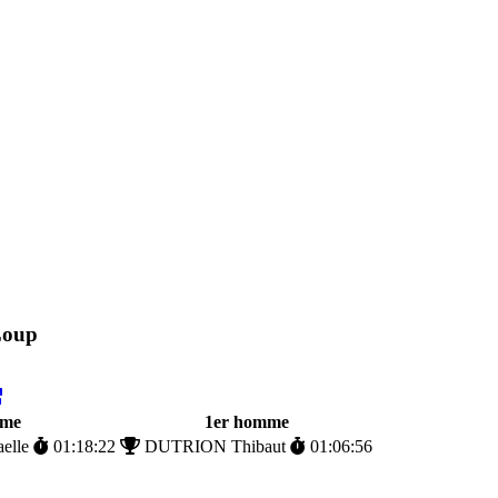
Loup
mme
1er homme
elle
01:18:22
DUTRION Thibaut
01:06:56