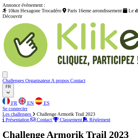
Annonce évènement :
10km Hexagone Trocadéro
Paris 16eme arrondissement
Le
d
Découvrir
Klikego
Ouvrir menu
Challenges
Organisateur
A propos
Contact
FR
FR
EN
ES
Se connecter
Les challenges
Challenge Armorik Trail 2023
Présentation
Contact
Classement
Règlement
Challenge Armorik Trail 2023