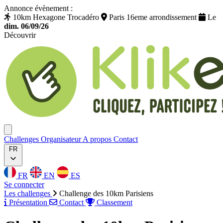
Annonce évènement :
10km Hexagone Trocadéro
Paris 16eme arrondissement
Le
dim. 06/09/26
Découvrir
Klikego
Ouvrir menu
Challenges
Organisateur
A propos
Contact
FR
FR
EN
ES
Se connecter
Les challenges
Challenge des 10km Parisiens
Présentation
Contact
Classement