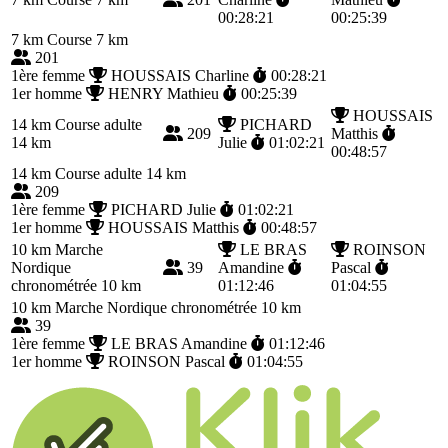
00:28:21
00:25:39
7 km
Course 7 km
201
1ère femme
HOUSSAIS Charline
00:28:21
1er homme
HENRY Mathieu
00:25:39
HOUSSAIS
14 km
Course adulte
PICHARD
209
Matthis
14 km
Julie
01:02:21
00:48:57
14 km
Course adulte 14 km
209
1ère femme
PICHARD Julie
01:02:21
1er homme
HOUSSAIS Matthis
00:48:57
10 km
Marche
LE BRAS
ROINSON
Nordique
39
Amandine
Pascal
chronométrée 10 km
01:12:46
01:04:55
10 km
Marche Nordique chronométrée 10 km
39
1ère femme
LE BRAS Amandine
01:12:46
1er homme
ROINSON Pascal
01:04:55