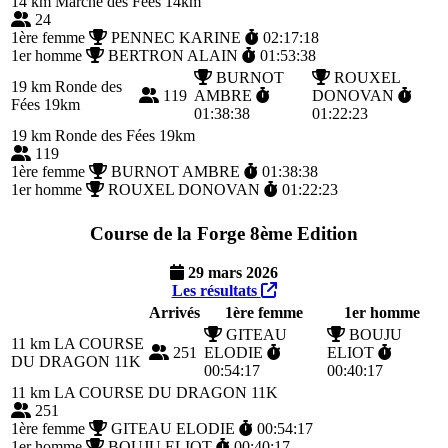
14 km
Marche des Fées 14km
24
1ère femme
PENNEC KARINE
02:17:18
1er homme
BERTRON ALAIN
01:53:38
BURNOT
ROUXEL
19 km
Ronde des
119
AMBRE
DONOVAN
Fées 19km
01:38:38
01:22:23
19 km
Ronde des Fées 19km
119
1ère femme
BURNOT AMBRE
01:38:38
1er homme
ROUXEL DONOVAN
01:22:23
Course de la Forge 8ème Edition
29 mars 2026
Les résultats
Arrivés
1ère femme
1er homme
GITEAU
BOUJU
11 km
LA COURSE
251
ELODIE
ELIOT
DU DRAGON 11K
00:54:17
00:40:17
11 km
LA COURSE DU DRAGON 11K
251
1ère femme
GITEAU ELODIE
00:54:17
1er homme
BOUJU ELIOT
00:40:17