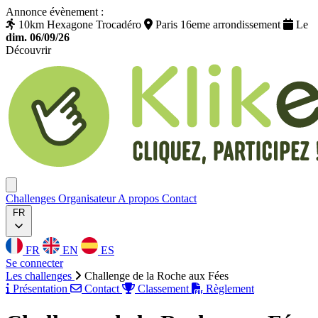
Annonce évènement :
10km Hexagone Trocadéro
Paris 16eme arrondissement
Le
dim. 06/09/26
Découvrir
Klikego
Ouvrir menu
Challenges
Organisateur
A propos
Contact
FR
FR
EN
ES
Se connecter
Les challenges
Challenge de la Roche aux Fées
Présentation
Contact
Classement
Règlement