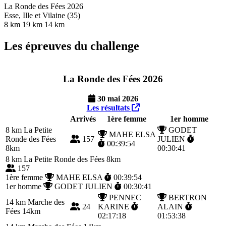
La Ronde des Fées 2026
Esse, Ille et Vilaine (35)
8 km
19 km
14 km
Les épreuves du challenge
La Ronde des Fées 2026
30 mai 2026
Les résultats
Arrivés
1ère femme
1er homme
8 km
La Petite
GODET
MAHE ELSA
Ronde des Fées
157
JULIEN
00:39:54
8km
00:30:41
8 km
La Petite Ronde des Fées 8km
157
1ère femme
MAHE ELSA
00:39:54
1er homme
GODET JULIEN
00:30:41
PENNEC
BERTRON
14 km
Marche des
24
KARINE
ALAIN
Fées 14km
02:17:18
01:53:38