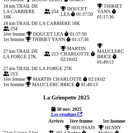
18 km
TRAIL DE
THIRIET
DOUCET
LA CARRIERE
254
YANN
LEA
01:37:50
18K
01:17:36
18 km
TRAIL DE LA CARRIERE 18K
254
1ère femme
DOUCET LEA
01:37:50
1er homme
THIRIET YANN
01:17:36
MARTIN
27 km
TRAIL DE
MAUCLERC
213
CHARLOTTE
LA FORGE 27K
BRICE
02:19:02
01:49:13
27 km
TRAIL DE LA FORGE 27K
213
1ère femme
MARTIN CHARLOTTE
02:19:02
1er homme
MAUCLERC BRICE
01:49:13
La Grimpette 2025
30 nov. 2025
Les résultats
Arrivés
1ère femme
1er homme
HOUSSAIS
HENRY
7 km
Course 7 km
201
Charline
Mathieu