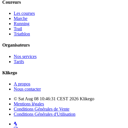
Coureurs
Les courses
Marche
Running
Trail
Triathlon
Organisateurs
Nos services
Tarifs
Klikego
A propos
Nous contacter
© Sat Aug 08 10:46:31 CEST 2026 Klikego
Mentions légales
Conditions Générales de Vente
Conditions Générales d'Utilisation
Strava