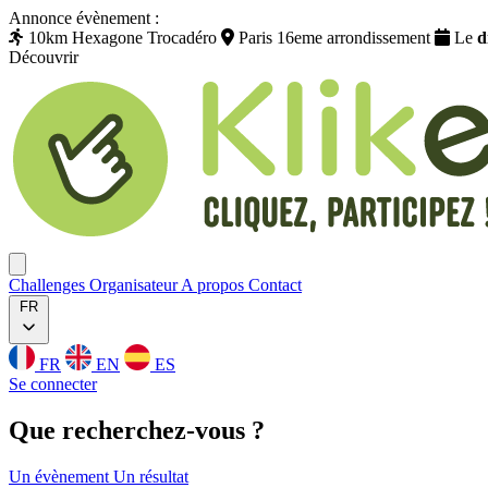
Annonce évènement :
10km Hexagone Trocadéro
Paris 16eme arrondissement
Le
d
Découvrir
Klikego
Ouvrir menu
Challenges
Organisateur
A propos
Contact
FR
FR
EN
ES
Se connecter
Que
recherchez
-vous ?
Un évènement
Un résultat