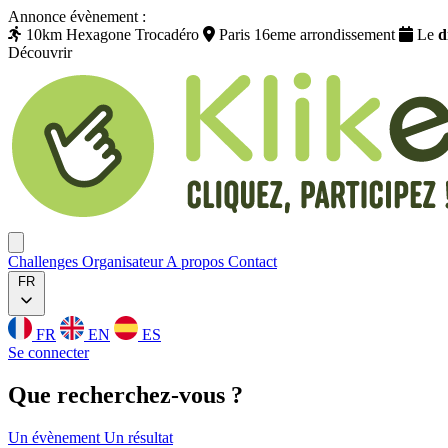
Annonce évènement :
10km Hexagone Trocadéro
Paris 16eme arrondissement
Le
d
Découvrir
Klikego
Ouvrir menu
Challenges
Organisateur
A propos
Contact
FR
FR
EN
ES
Se connecter
Que
recherchez
-vous ?
Un évènement
Un résultat