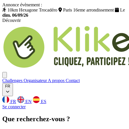
Annonce évènement :
10km Hexagone Trocadéro
Paris 16eme arrondissement
Le
dim. 06/09/26
Découvrir
Klikego
Ouvrir menu
Challenges
Organisateur
A propos
Contact
FR
FR
EN
ES
Se connecter
Que
recherchez
-vous ?