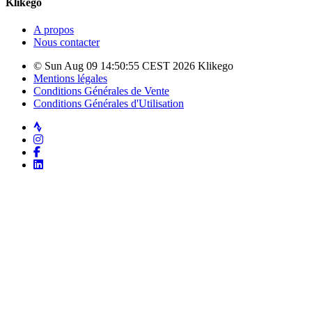
Klikego
A propos
Nous contacter
© Sun Aug 09 14:50:55 CEST 2026 Klikego
Mentions légales
Conditions Générales de Vente
Conditions Générales d'Utilisation
Strava
Instagram
Facebook
LinkedIn