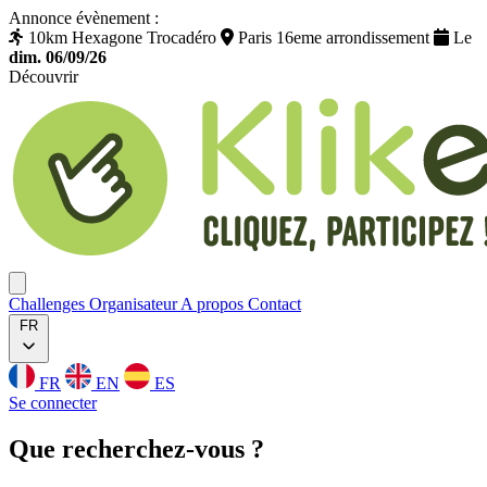
Annonce évènement :
10km Hexagone Trocadéro
Paris 16eme arrondissement
Le
dim. 06/09/26
Découvrir
Klikego
Ouvrir menu
Challenges
Organisateur
A propos
Contact
FR
FR
EN
ES
Se connecter
Que
recherchez
-vous ?