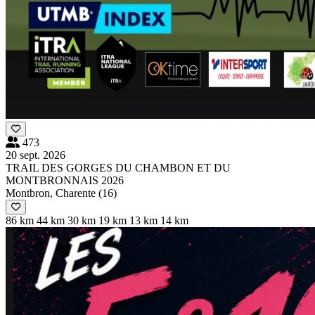
473
20 sept. 2026
TRAIL DES GORGES DU CHAMBON ET DU
MONTBRONNAIS 2026
Montbron, Charente (16)
86 km
44 km
30 km
19 km
13 km
14 km