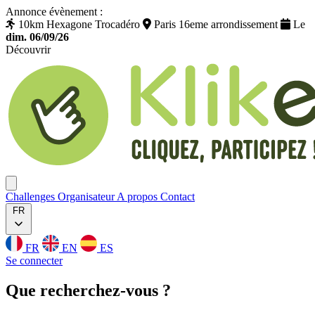
Annonce évènement :
10km Hexagone Trocadéro
Paris 16eme arrondissement
Le
dim. 06/09/26
Découvrir
Klikego
Ouvrir menu
Challenges
Organisateur
A propos
Contact
FR
FR
EN
ES
Se connecter
Que
recherchez
-vous ?