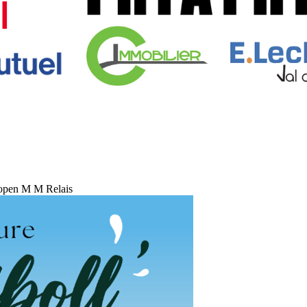
open
M
M Relais