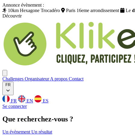
Annonce évènement :
10km Hexagone Trocadéro
Paris 16eme arrondissement
Le
d
Découvrir
Klikego
Ouvrir menu
Challenges
Organisateur
A propos
Contact
FR
FR
EN
ES
Se connecter
Que
recherchez
-vous ?
Un évènement
Un résultat