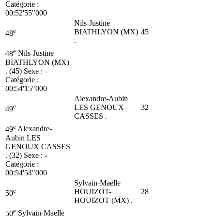
Catégorie :
00:52'55"000
Nils-Justine
e
BIATHLYON (MX)
45
48
.
e
48
Nils-Justine
BIATHLYON (MX)
. (45)
Sexe : -
Catégorie :
00:54'15"000
Alexandre-Aubin
e
LES GENOUX
32
49
CASSES .
e
49
Alexandre-
Aubin LES
GENOUX CASSES
. (32)
Sexe : -
Catégorie :
00:54'54"000
Sylvain-Maelle
e
HOUIZOT-
28
50
HOUIZOT (MX) .
e
50
Sylvain-Maelle