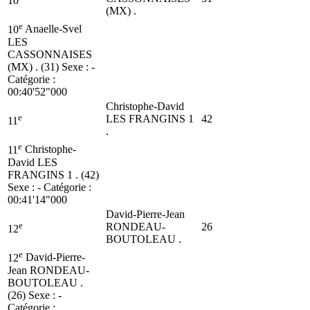
10
(MX) .
e
10
Anaelle-Svel
LES
CASSONNAISES
(MX) . (31)
Sexe : -
Catégorie :
00:40'52"000
Christophe-David
e
LES FRANGINS 1
42
11
.
e
11
Christophe-
David LES
FRANGINS 1 . (42)
Sexe : - Catégorie :
00:41'14"000
David-Pierre-Jean
e
RONDEAU-
26
12
BOUTOLEAU .
e
12
David-Pierre-
Jean RONDEAU-
BOUTOLEAU .
(26)
Sexe : -
Catégorie :