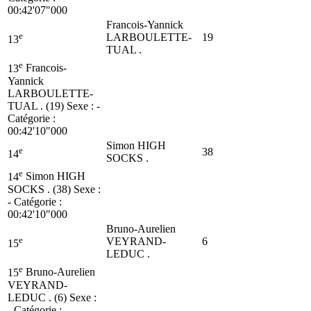
00:42'07"000
Francois-Yannick
e
LARBOULETTE-
19
13
TUAL .
e
13
Francois-
Yannick
LARBOULETTE-
TUAL . (19)
Sexe : -
Catégorie :
00:42'10"000
Simon HIGH
e
38
14
SOCKS .
e
14
Simon HIGH
SOCKS . (38)
Sexe :
- Catégorie :
00:42'10"000
Bruno-Aurelien
e
VEYRAND-
6
15
LEDUC .
e
15
Bruno-Aurelien
VEYRAND-
LEDUC . (6)
Sexe :
- Catégorie :