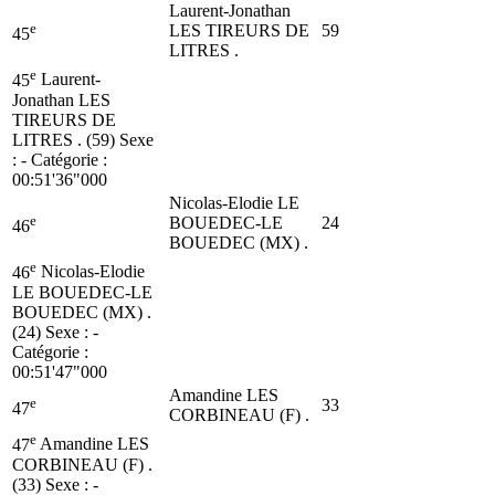
Laurent-Jonathan
e
LES TIREURS DE
59
45
LITRES .
e
45
Laurent-
Jonathan LES
TIREURS DE
LITRES . (59)
Sexe
: - Catégorie :
00:51'36"000
Nicolas-Elodie LE
e
BOUEDEC-LE
24
46
BOUEDEC (MX) .
e
46
Nicolas-Elodie
LE BOUEDEC-LE
BOUEDEC (MX) .
(24)
Sexe : -
Catégorie :
00:51'47"000
Amandine LES
e
33
47
CORBINEAU (F) .
e
47
Amandine LES
CORBINEAU (F) .
(33)
Sexe : -