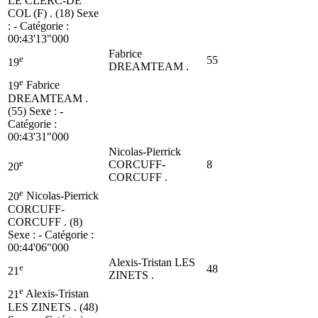
LE CLERC-DE
COL (F) . (18)
Sexe
: - Catégorie :
00:43'13"000
Fabrice
e
55
19
DREAMTEAM .
e
19
Fabrice
DREAMTEAM .
(55)
Sexe : -
Catégorie :
00:43'31"000
Nicolas-Pierrick
e
CORCUFF-
8
20
CORCUFF .
e
20
Nicolas-Pierrick
CORCUFF-
CORCUFF . (8)
Sexe : - Catégorie :
00:44'06"000
Alexis-Tristan LES
e
48
21
ZINETS .
e
21
Alexis-Tristan
LES ZINETS . (48)