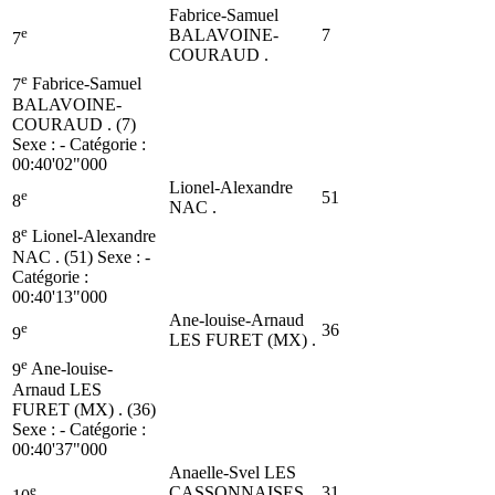
Fabrice-Samuel
e
BALAVOINE-
7
7
COURAUD .
e
7
Fabrice-Samuel
BALAVOINE-
COURAUD . (7)
Sexe : - Catégorie :
00:40'02"000
Lionel-Alexandre
e
51
8
NAC .
e
8
Lionel-Alexandre
NAC . (51)
Sexe : -
Catégorie :
00:40'13"000
Ane-louise-Arnaud
e
36
9
LES FURET (MX) .
e
9
Ane-louise-
Arnaud LES
FURET (MX) . (36)
Sexe : - Catégorie :
00:40'37"000
Anaelle-Svel LES
e
CASSONNAISES
31