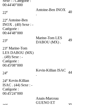
Sexe : - Catégorie :
00:44'40"000
Antoine-Ben INOX
e
40
22
.
e
22
Antoine-Ben
INOX . (40)
Sexe : -
Catégorie :
00:44'48"000
Marine-Tom LES
e
49
23
DABOU (MX) .
e
23
Marine-Tom
LES DABOU (MX)
. (49)
Sexe : -
Catégorie :
00:45'08"000
Kevin-Killian ISAC
e
44
24
.
e
24
Kevin-Killian
ISAC . (44)
Sexe : -
Catégorie :
00:45'24"000
Anais-Marceau
GUENO ET
e
35