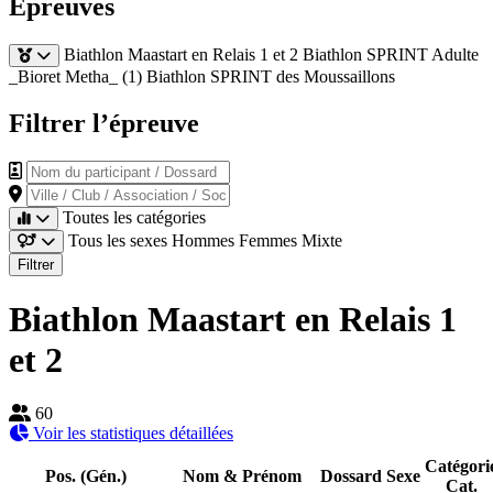
Épreuves
Biathlon Maastart en Relais 1 et 2
Biathlon SPRINT Adulte
_Bioret Metha_ (1)
Biathlon SPRINT des Moussaillons
Filtrer l’épreuve
Nom du participant / Dossard
Ville / Club / Association / Société
Toutes les catégories
Tous les sexes
Hommes
Femmes
Mixte
Filtrer
Biathlon Maastart en Relais 1
et 2
60
Voir les statistiques détaillées
Catégori
Pos. (Gén.)
Nom & Prénom
Dossard
Sexe
Cat.