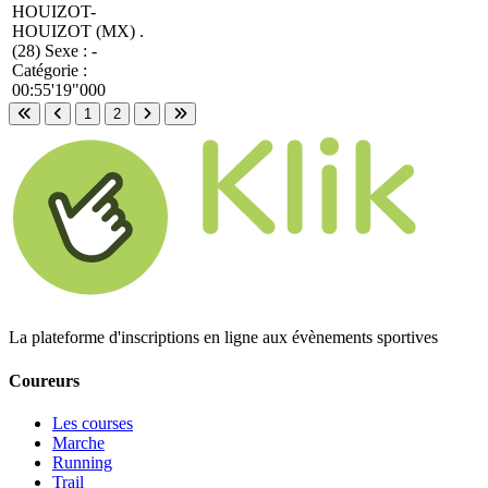
HOUIZOT-
HOUIZOT (MX) .
(28)
Sexe : -
Catégorie :
00:55'19"000
1
2
Première page
Page précédente
Page suivante
Dernière page
La plateforme d'inscriptions en ligne aux évènements sportives
Coureurs
Les courses
Marche
Running
Trail