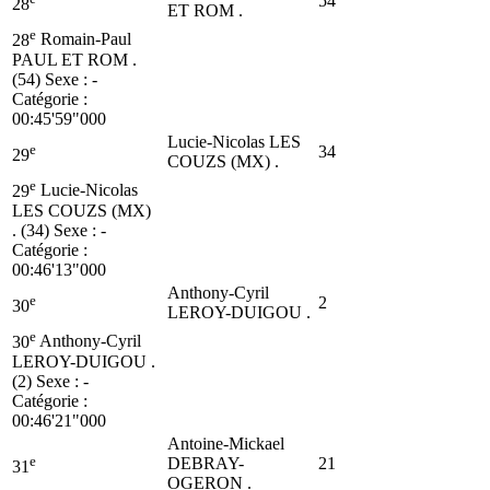
54
28
ET ROM .
e
28
Romain-Paul
PAUL ET ROM .
(54)
Sexe : -
Catégorie :
00:45'59"000
Lucie-Nicolas LES
e
34
29
COUZS (MX) .
e
29
Lucie-Nicolas
LES COUZS (MX)
. (34)
Sexe : -
Catégorie :
00:46'13"000
Anthony-Cyril
e
2
30
LEROY-DUIGOU .
e
30
Anthony-Cyril
LEROY-DUIGOU .
(2)
Sexe : -
Catégorie :
00:46'21"000
Antoine-Mickael
e
DEBRAY-
21
31
OGERON .