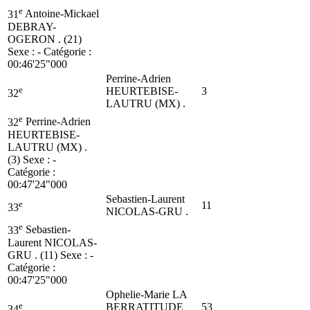
e
31
Antoine-Mickael
DEBRAY-
OGERON . (21)
Sexe : - Catégorie :
00:46'25"000
Perrine-Adrien
e
HEURTEBISE-
3
32
LAUTRU (MX) .
e
32
Perrine-Adrien
HEURTEBISE-
LAUTRU (MX) .
(3)
Sexe : -
Catégorie :
00:47'24"000
Sebastien-Laurent
e
11
33
NICOLAS-GRU .
e
33
Sebastien-
Laurent NICOLAS-
GRU . (11)
Sexe : -
Catégorie :
00:47'25"000
Ophelie-Marie LA
e
BERRATITUDE
53
34