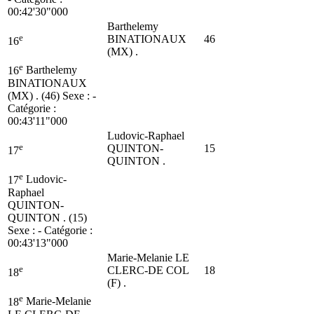
00:42'30"000
Barthelemy
e
BINATIONAUX
46
16
(MX) .
e
16
Barthelemy
BINATIONAUX
(MX) . (46)
Sexe : -
Catégorie :
00:43'11"000
Ludovic-Raphael
e
QUINTON-
15
17
QUINTON .
e
17
Ludovic-
Raphael
QUINTON-
QUINTON . (15)
Sexe : - Catégorie :
00:43'13"000
Marie-Melanie LE
e
CLERC-DE COL
18
18
(F) .
e
18
Marie-Melanie