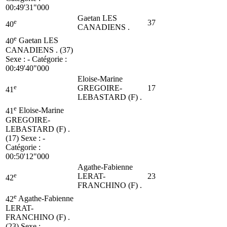
00:49'31"000
Gaetan LES
e
37
40
CANADIENS .
e
40
Gaetan LES
CANADIENS . (37)
Sexe : - Catégorie :
00:49'40"000
Eloise-Marine
e
GREGOIRE-
17
41
LEBASTARD (F) .
e
41
Eloise-Marine
GREGOIRE-
LEBASTARD (F) .
(17)
Sexe : -
Catégorie :
00:50'12"000
Agathe-Fabienne
e
LERAT-
23
42
FRANCHINO (F) .
e
42
Agathe-Fabienne
LERAT-
FRANCHINO (F) .
(23)
Sexe : -