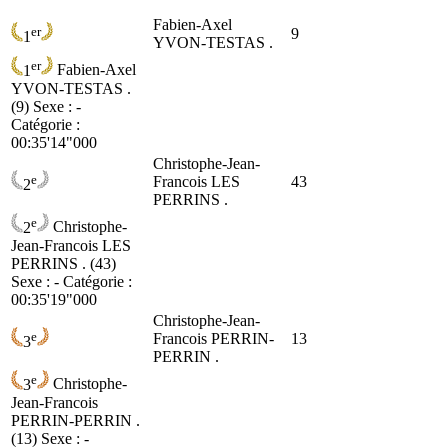
Fabien-Axel
er
9
1
YVON-TESTAS .
er
1
Fabien-Axel
YVON-TESTAS .
(9)
Sexe : -
Catégorie :
00:35'14"000
Christophe-Jean-
e
Francois LES
43
2
PERRINS .
e
2
Christophe-
Jean-Francois LES
PERRINS . (43)
Sexe : - Catégorie :
00:35'19"000
Christophe-Jean-
e
Francois PERRIN-
13
3
PERRIN .
e
3
Christophe-
Jean-Francois
PERRIN-PERRIN .
(13)
Sexe : -