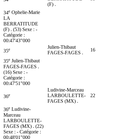
(F) .
e
34
Ophelie-Marie
LA
BERRATITUDE
(F) . (53)
Sexe : -
Catégorie :
00:47'43"000
Julien-Thibaut
e
16
35
FAGES-FAGES .
e
35
Julien-Thibaut
FAGES-FAGES .
(16)
Sexe : -
Catégorie :
00:47'51"000
Ludivine-Marceau
e
LARBOULETTE-
22
36
FAGES (MX) .
e
36
Ludivine-
Marceau
LARBOULETTE-
FAGES (MX) . (22)
Sexe : - Catégorie :
00:48'01"000