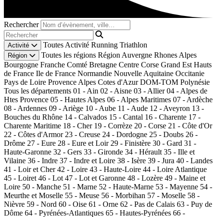
Rechercher
Toutes
Activité
Running
Triathlon
Activité
Toutes les régions
Région
Auvergne Rhones Alpes
Région
Bourgogne Franche Comté
Bretagne
Centre
Corse
Grand Est
Hauts
de France
Ile de France
Normandie
Nouvelle Aquitaine
Occitanie
Pays de Loire
Provence Alpes Cotes d'Azur
DOM-TOM
Polynésie
Tous les départements
01 - Ain
02 - Aisne
03 - Allier
04 - Alpes de
Htes Provence
05 - Hautes Alpes
06 - Alpes Maritimes
07 - Ardèche
08 - Ardennes
09 - Ariège
10 - Aube
11 - Aude
12 - Aveyron
13 -
Bouches du Rhône
14 - Calvados
15 - Cantal
16 - Charente
17 -
Charente Maritime
18 - Cher
19 - Corrèze
20 - Corse
21 - Côte d'Or
22 - Côtes d'Armor
23 - Creuse
24 - Dordogne
25 - Doubs
26 -
Drôme
27 - Eure
28 - Eure et Loir
29 - Finistère
30 - Gard
31 -
Haute-Garonne
32 - Gers
33 - Gironde
34 - Hérault
35 - Ille et
Vilaine
36 - Indre
37 - Indre et Loire
38 - Isère
39 - Jura
40 - Landes
41 - Loir et Cher
42 - Loire
43 - Haute-Loire
44 - Loire Atlantique
45 - Loiret
46 - Lot
47 - Lot et Garonne
48 - Lozère
49 - Maine et
Loire
50 - Manche
51 - Marne
52 - Haute-Marne
53 - Mayenne
54 -
Meurthe et Moselle
55 - Meuse
56 - Morbihan
57 - Moselle
58 -
Nièvre
59 - Nord
60 - Oise
61 - Orne
62 - Pas de Calais
63 - Puy de
Dôme
64 - Pyrénées-Atlantiques
65 - Hautes-Pyrénées
66 -