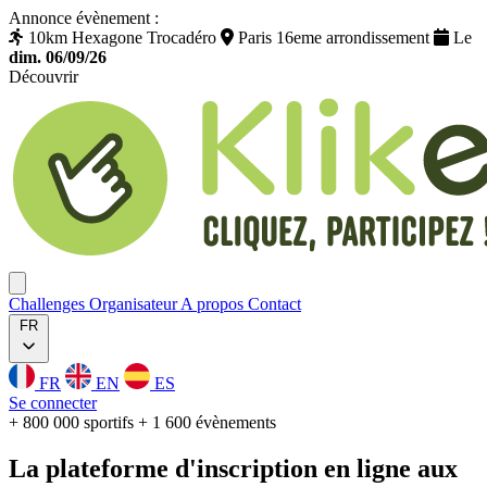
Annonce évènement :
10km Hexagone Trocadéro
Paris 16eme arrondissement
Le
dim. 06/09/26
Découvrir
Klikego
Ouvrir menu
Challenges
Organisateur
A propos
Contact
FR
FR
EN
ES
Se connecter
+ 800 000 sportifs
+ 1 600 évènements
La plateforme
d'inscription
en ligne aux