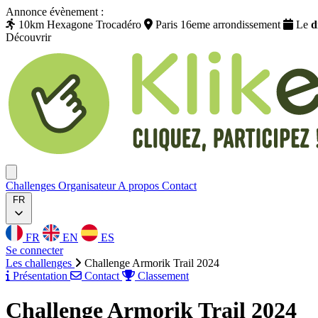
Annonce évènement :
10km Hexagone Trocadéro
Paris 16eme arrondissement
Le
d
Découvrir
Klikego
Ouvrir menu
Challenges
Organisateur
A propos
Contact
FR
FR
EN
ES
Se connecter
Les challenges
Challenge Armorik Trail 2024
Présentation
Contact
Classement
Challenge Armorik Trail 2024