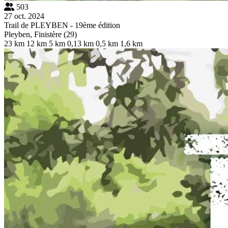
503
27 oct. 2024
Trail de PLEYBEN - 19ème édition
Pleyben, Finistère (29)
23 km
12 km
5 km
0,13 km
0,5 km
1,6 km