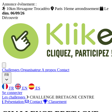
Annonce évènement :
10km Hexagone Trocadéro
Paris 16eme arrondissement
Le
dim. 06/09/26
Découvrir
Klikego
Ouvrir menu
Challenges
Organisateur
A propos
Contact
FR
FR
EN
ES
Se connecter
Les challenges
CHALLENGE BRETAGNE CENTRE
Présentation
Contact
Classement