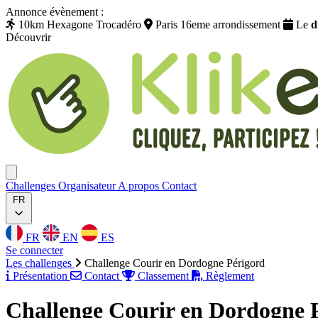
Annonce évènement :
10km Hexagone Trocadéro
Paris 16eme arrondissement
Le
d
Découvrir
Klikego
Ouvrir menu
Challenges
Organisateur
A propos
Contact
FR
FR
EN
ES
Se connecter
Les challenges
Challenge Courir en Dordogne Périgord
Présentation
Contact
Classement
Règlement
Challenge Courir en Dordogne 