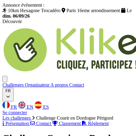
Annonce évènement :
10km Hexagone Trocadéro
Paris 16eme arrondissement
Le
dim. 06/09/26
Découvrir
Klikego
Ouvrir menu
Challenges
Organisateur
A propos
Contact
FR
FR
EN
ES
Se connecter
Les challenges
Challenge Courir en Dordogne Périgord
Présentation
Contact
Classement
Règlement