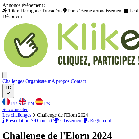
Annonce évènement :
10km Hexagone Trocadéro
Paris 16eme arrondissement
Le
d
Découvrir
Klikego
Ouvrir menu
Challenges
Organisateur
A propos
Contact
FR
FR
EN
ES
Se connecter
Les challenges
Challenge de l'Elorn 2024
Présentation
Contact
Classement
Règlement
Challenge de l'Elorn 2024