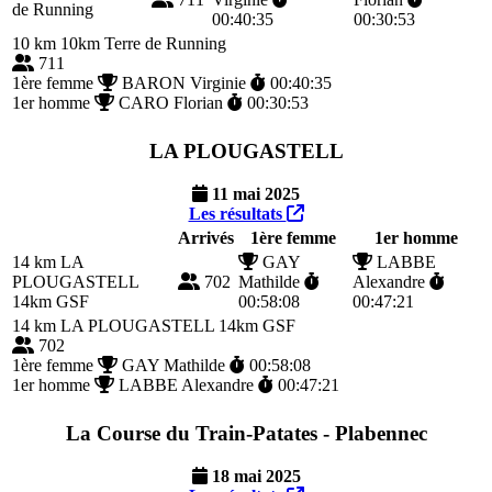
de Running
00:40:35
00:30:53
10 km
10km Terre de Running
711
1ère femme
BARON Virginie
00:40:35
1er homme
CARO Florian
00:30:53
LA PLOUGASTELL
11 mai 2025
Les résultats
Arrivés
1ère femme
1er homme
14 km
LA
GAY
LABBE
PLOUGASTELL
702
Mathilde
Alexandre
14km GSF
00:58:08
00:47:21
14 km
LA PLOUGASTELL 14km GSF
702
1ère femme
GAY Mathilde
00:58:08
1er homme
LABBE Alexandre
00:47:21
La Course du Train-Patates - Plabennec
18 mai 2025