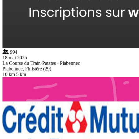
994
18 mai 2025
La Course du Train-Patates - Plabennec
Plabennec, Finistère (29)
10 km
5 km