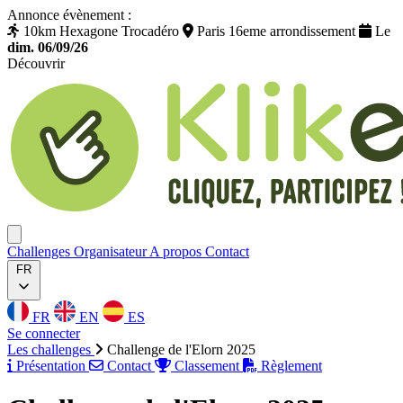
Annonce évènement :
10km Hexagone Trocadéro
Paris 16eme arrondissement
Le
dim. 06/09/26
Découvrir
Klikego
Ouvrir menu
Challenges
Organisateur
A propos
Contact
FR
FR
EN
ES
Se connecter
Les challenges
Challenge de l'Elorn 2025
Présentation
Contact
Classement
Règlement