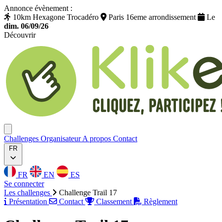
Annonce évènement :
10km Hexagone Trocadéro
Paris 16eme arrondissement
Le
dim. 06/09/26
Découvrir
Klikego
Ouvrir menu
Challenges
Organisateur
A propos
Contact
FR
FR
EN
ES
Se connecter
Les challenges
Challenge Trail 17
Présentation
Contact
Classement
Règlement