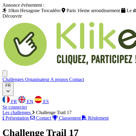
Annonce évènement :
10km Hexagone Trocadéro
Paris 16eme arrondissement
Le
d
Découvrir
Klikego
Ouvrir menu
Challenges
Organisateur
A propos
Contact
FR
FR
EN
ES
Se connecter
Les challenges
Challenge Trail 17
Présentation
Contact
Classement
Règlement
Challenge Trail 17