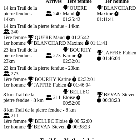
Arrivés
1ère femme
1er homme
14 km
Trail de la
QUERE
BLANCHARD
pierre fendue -
240
Maud
Maxime
14km
01:25:42
01:11:41
14 km
Trail de la pierre fendue - 14km
240
1ère femme
QUERE Maud
01:25:42
1er homme
BLANCHARD Maxime
01:11:41
23 km
Trail de la
BOURHY
JAFFRE Fabien
pierre fendue -
273
Karine
01:46:04
23km
02:32:01
23 km
Trail de la pierre fendue - 23km
273
1ère femme
BOURHY Karine
02:32:01
1er homme
JAFFRE Fabien
01:46:04
BELLEC
8 km
Trail de la
BEVAN Steven
211
Eloise
pierre fendue - 8 km
00:38:23
00:52:00
8 km
Trail de la pierre fendue - 8 km
211
1ère femme
BELLEC Eloise
00:52:00
1er homme
BEVAN Steven
00:38:23